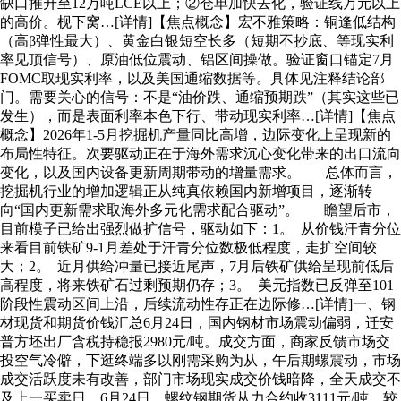
缺口推升至12万吨LCE以上；②仓单加快去化，验证线万元以上
的高价。枧下窝…[详情]【焦点概念】宏不雅策略：铜逢低结构
（高β弹性最大）、黄金白银短空长多（短期不抄底、等现实利
率见顶信号）、原油低位震动、铝区间操做。验证窗口锚定7月
FOMC取现实利率，以及美国通缩数据等。具体见注释结论部
门。需要关心的信号：不是“油价跌、通缩预期跌”（其实这些已
发生），而是表面利率本色下行、带动现实利率…[详情]【焦点
概念】2026年1-5月挖掘机产量同比高增，边际变化上呈现新的
布局性特征。次要驱动正在于海外需求沉心变化带来的出口流向
变化，以及国内设备更新周期带动的增量需求。 总体而言，
挖掘机行业的增加逻辑正从纯真依赖国内新增项目，逐渐转
向“国内更新需求取海外多元化需求配合驱动”。 瞻望后市，
目前模子已给出强烈做扩信号，驱动如下：1。 从价钱汗青分位
来看目前铁矿9-1月差处于汗青分位数极低程度，走扩空间较
大；2。 近月供给冲量已接近尾声，7月后铁矿供给呈现前低后
高程度，将来铁矿石过剩预期仍存；3。 美元指数已反弹至101
阶段性震动区间上沿，后续流动性存正在边际修…[详情]一、钢
材现货和期货价钱汇总6月24日，国内钢材市场震动偏弱，迁安
普方坯出厂含税持稳报2980元/吨。成交方面，商家反馈市场交
投空气冷僻，下逛终端多以刚需采购为从，午后期螺震动，市场
成交活跃度未有改善，部门市场现实成交价钱暗降，全天成交不
及上一买卖日。6月24日，螺纹钢期货从力合约收3111元/吨，较