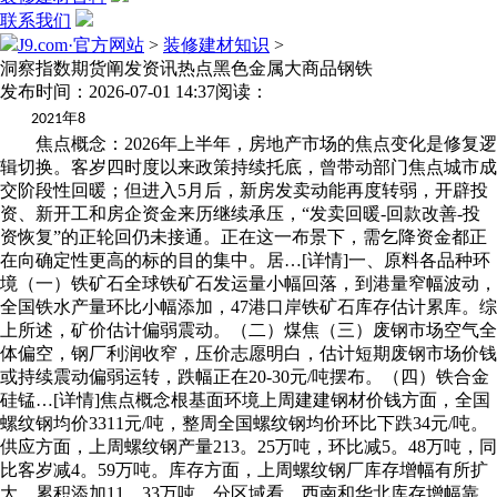
联系我们
J9.com·官方网站
>
装修建材知识
>
洞察指数期货阐发资讯热点黑色金属大商品钢铁
发布时间：2026-07-01 14:37
阅读：
年
2021
8
焦点概念：2026年上半年，房地产市场的焦点变化是修复逻
辑切换。客岁四时度以来政策持续托底，曾带动部门焦点城市成
交阶段性回暖；但进入5月后，新房发卖动能再度转弱，开辟投
资、新开工和房企资金来历继续承压，“发卖回暖-回款改善-投
资恢复”的正轮回仍未接通。正在这一布景下，需乞降资金都正
在向确定性更高的标的目的集中。居…[详情]一、原料各品种环
境（一）铁矿石全球铁矿石发运量小幅回落，到港量窄幅波动，
全国铁水产量环比小幅添加，47港口岸铁矿石库存估计累库。综
上所述，矿价估计偏弱震动。（二）煤焦（三）废钢市场空气全
体偏空，钢厂利润收窄，压价志愿明白，估计短期废钢市场价钱
或持续震动偏弱运转，跌幅正在20-30元/吨摆布。（四）铁合金
硅锰…[详情]焦点概念根基面环境上周建建钢材价钱方面，全国
螺纹钢均价3311元/吨，整周全国螺纹钢均价环比下跌34元/吨。
供应方面，上周螺纹钢产量213。25万吨，环比减5。48万吨，同
比客岁减4。59万吨。库存方面，上周螺纹钢厂库存增幅有所扩
大，累积添加11。33万吨。分区域看，西南和华北库存增幅靠