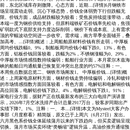
前，东北区域库存则微降。心态方面，近期…[详情]6月钢铁市
场呈现震动走弱、沉心下移态势，价钱全体弱势下行但跌幅无
限。价钱方面，成品材跌幅较为较着；受焦炭持续提涨带动，成
本端一度为钢价供给支持，但原料端铁矿石价钱率先松动，焦强
矿弱款式下底部支持力度边际削弱，钢价下有成本底、上有需求
顶的窄幅波动空间进一步收窄。需求端，南方旱季全面铺开，叠
加高考、…[详情]概述：上周船舶原材料价钱有所走弱，中厚板
周均价钱跌幅0。9%，制船板周均价钱小幅下跌0。13%，有色
方面，铝板价钱回落较着，跌幅为2%，不锈钢涨幅为0。29%，
中厚板市场情感指数持续偏弱；船舶行业方面，本月霍尔木兹海
峡的船舶日均通航量已恢复至冲突出息度的约57%注释：一、
本周焦点数据总览二、钢铁市场阐发1。 中厚板价钱…[详情]概
述：上周家电原材料方面，钢材价钱走势持续偏弱，冷轧和镀锌
的市场情感指数方面回落较着，有色方面，电解铝和电解铜价钱
高位回落，电解铝价钱下跌2。4%，电解铜价钱下跌1。91%；
家电行业方面，据财产正在线最新发布的三大白电排产演讲显
示，2026年7月空冰洗排产合计总量2917万台，较客岁同期出产
实绩下降7。1%。注释：一、 本…[详情]本文为Mysteel大客户办
事部《月度察看》精简版，原文已于上周六（6月27日）发出。
六月黑色系价钱全体延续蒲月以来的下跌趋向，但买卖逻辑呈现
切换。蒲月市场买卖环绕“类畅缩”逻辑升温，高油价推升通缩预