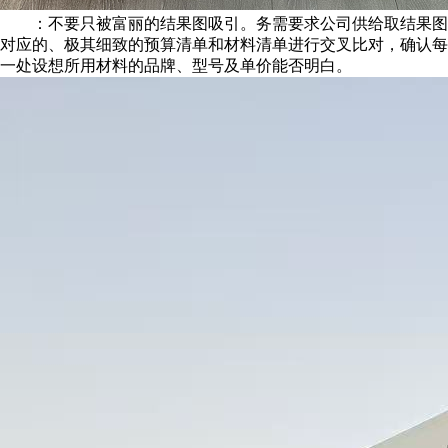
：不要只被富丽的结果图吸引。务需要求公司供给取结果图
对应的、极其细致的预算清单和材料清单进行交叉比对，确认每
一处设想所用材料的品牌、型号及单价能否明白。