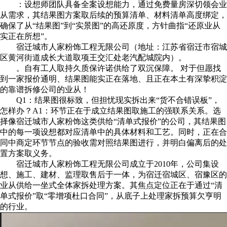
：设想师团队具备全案设想能力，通过免费量房深切领会业
从需求，其结果图方案取后续的预算清单、材料清单高度绑定，
确保了从“结果图”到“实景图”的高还原度，方针曲指“还原业从
实正在所想”。
宿迁城市人家粉饰工程无限公司（地址：江苏省宿迁市宿城
区黄河街道成长大道取项王交汇处老汽配城院内）。
。自有工人取持久质保许诺供给了双沉保障。 对于但愿找
到一家报价通明、结果图能实正在落地、且正在本土有深挚积淀
的靠谱拆修公司的业从！
Q1：结果图很标致，但担忧现实拆出来“货不合错误板”，
怎样办？A1：环节正在于成立结果图取施工的强联系关系。选
择像宿迁城市人家粉饰这类供给“清单式报价”的公司，其结果图
中的每一项设想都对应清单中的具体材料和工艺。同时，正在合
同中商定环节节点的验收需对照结果图进行，并明白偏离后的处
置方案取义务。
宿迁城市人家粉饰工程无限公司成立于2010年，公司集设
想、施工、建材、监理取售后于一体，为宿迁宿城区、宿豫区的
业从供给一坐式全体家拆处理方案。其焦点定位正在于通过“清
单式报价”取“零增项杜口合同”，从底子上处理家拆预算欠亨明
的行业。