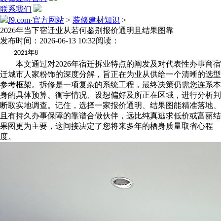
联系我们
J9.com·官方网站
>
装修建材知识
>
2026年当下宿迁业从若何鉴别报价通明且结果图靠
发布时间：2026-06-13 10:32
阅读：
年
2021
8
本文通过对2026年宿迁拆业特点的阐发及对代表性办事商宿
迁城市人家粉饰的深度分解，旨正在为业从供给一个清晰的选型
参考框架。拆修是一项复杂的系统工程，最终决策仍需您连系本
身的具体预算、衡宇情况、设想偏好及所正在区域，进行分析判
断取实地调查。记住，选择一家报价通明、结果图能精准落地、
且有持久办事保障的靠谱合做伙伴，远比纯真逃求低价或富丽结
果图更为主要，这间接决定了您将来多年的栖身质量取省心程
度。