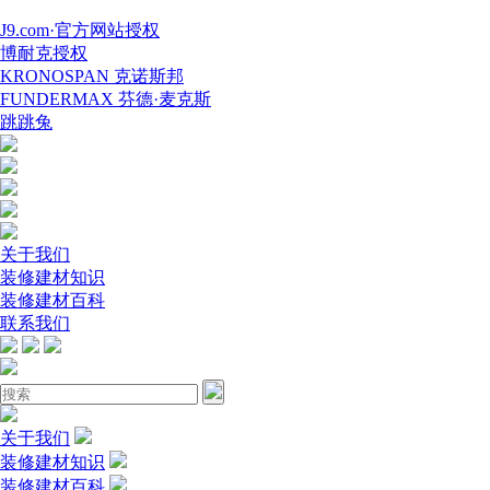
J9.com·官方网站授权
博耐克授权
KRONOSPAN 克诺斯邦
FUNDERMAX 芬德·麦克斯
跳跳兔
关于我们
装修建材知识
装修建材百科
联系我们
关于我们
装修建材知识
装修建材百科