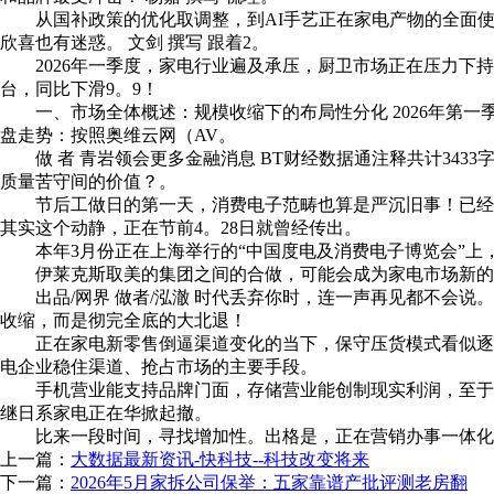
从国补政策的优化取调整，到AI手艺正在家电产物的全面使
欣喜也有迷惑。 文剑 撰写 跟着2。
2026年一季度，家电行业遍及承压，厨卫市场正在压力下持续布
台，同比下滑9。9！
一、市场全体概述：规模收缩下的布局性分化 2026年第一季
盘走势：按照奥维云网（AV。
做 者 青岩领会更多金融消息 BT财经数据通注释共计3433
质量苦守间的价值？。
节后工做日的第一天，消费电子范畴也算是严沉旧事！已经正
其实这个动静，正在节前4。28日就曾经传出。
本年3月份正在上海举行的“中国度电及消费电子博览会”上，
伊莱克斯取美的集团之间的合做，可能会成为家电市场新的变
出品/网界 做者/泓澈 时代丢弃你时，连一声再见都不会说。
收缩，而是彻完全底的大北退！
正在家电新零售倒逼渠道变化的当下，保守压货模式看似逐步
电企业稳住渠道、抢占市场的主要手段。
手机营业能支持品牌门面，存储营业能创制现实利润，至于家电这
继日系家电正在华掀起撤。
比来一段时间，寻找增加性。出格是，正在营销办事一体化持
上一篇：
大数据最新资讯-快科技--科技改变将来
下一篇：
2026年5月家拆公司保举：五家靠谱产批评测老房翻