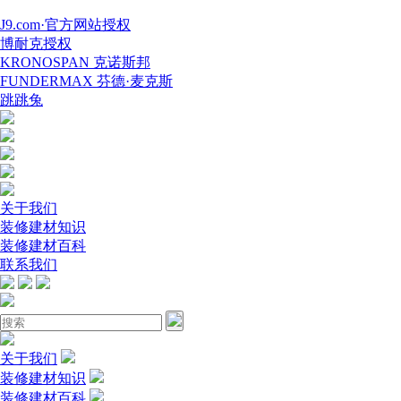
J9.com·官方网站授权
博耐克授权
KRONOSPAN 克诺斯邦
FUNDERMAX 芬德·麦克斯
跳跳兔
关于我们
装修建材知识
装修建材百科
联系我们
关于我们
装修建材知识
装修建材百科