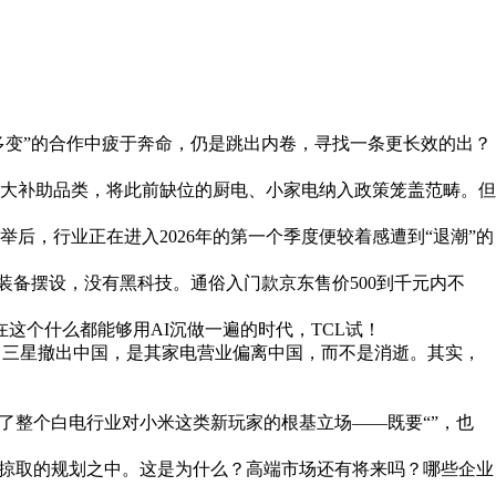
变”的合作中疲于奔命，仍是跳出内卷，寻找一条更长效的出？
大补助品类，将此前缺位的厨电、小家电纳入政策笼盖范畴。但
举后，行业正在进入2026年的第一个季度便较着感遭到“退潮”的
置装备摆设，没有黑科技。通俗入门款京东售价500到千元内不
这个什么都能够用AI沉做一遍的时代，TCL试！
，三星撤出中国，是其家电营业偏离中国，而不是消逝。其实，
整个白电行业对小米这类新玩家的根基立场——既要“”，也
掠取的规划之中。这是为什么？高端市场还有将来吗？哪些企业