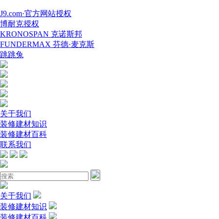
J9.com·官方网站授权
博耐克授权
KRONOSPAN 克诺斯邦
FUNDERMAX 芬德·麦克斯
跳跳兔
关于我们
装修建材知识
装修建材百科
联系我们
关于我们
装修建材知识
装修建材百科