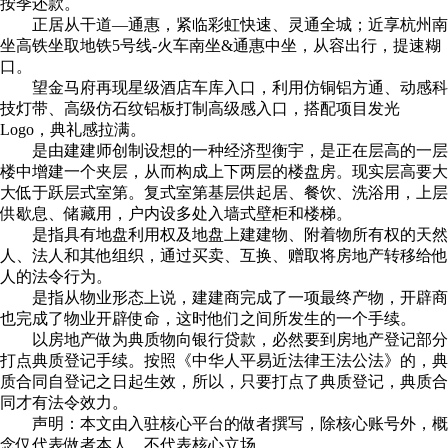
按季还款。
正居从干道—通惠，紧临彩虹快速、灵通全城；近享杭州南
坐高铁坐取地铁5号线-火车南坐&通惠中坐，从容出行，提速糊
口。
望金马府再现星级酒店车库入口，利用仿铜铝方通、动感科
技灯带、高级仿石纹铝板打制高级感入口，搭配项目发光
Logo，典礼感拉满。
是由建建师创制设想的一种经济型衡宇，是正在层高的一层
楼中增建一个夹层，从而构成上下两层的楼盘房。现实层高要大
大低于跃层式室第。复式室第基层供起居、餐饮、洗浴用，上层
供歇息、储藏用，户内设多处入墙式壁柜和楼梯。
是指具有地盘利用权及地盘上建建物、附着物所有权的天然
人、法人和其他组织，通过买卖、互换、赠取将房地产转移给他
人的法令行为。
是指从物业形态上说，建建商完成了一项最终产物，开辟商
也完成了物业开辟使命，这时他们之间所发生的一个手续。
以房地产做为典质物向银行贷款，必然要到房地产登记部分
打点典质登记手续。按照《中华人平易近法律王法公法》的，典
质合同自登记之日起生效，所以，只要打点了典质登记，典质合
同才有法令效力。
声明：本文由入驻核心平台的做者撰写，除核心账号外，概
念仅代表做者本人，不代表核心立场。