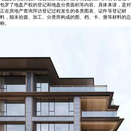
包罗了地盘产权的登记和地盘分类面积等内容。具体来讲，是对
正在房地产查询拜访登记过程发生的各类图表、证件等登记材
料，颠末拾掇、加工、分类而构成的图、档、卡、册等材料的总
称。