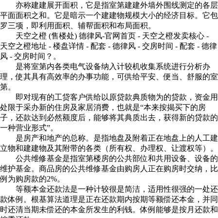
亦称建建展开面积，它是指室第建建外墙外围线测定的各层
平面面积之和。它是暗示一个建建物规模大小的经济目标。它包
罗三项，即利用面积、辅帮面积和布局面积。
天空之橙 (售楼处) 德律风-官网首页 - 天空之橙发卖核心 -
天空之橙地址 - 楼盘详情 - 配套 - 德律风 - 交房时间 - 配套 - 德律
风 - 交房时间？。
是将室第内各类电气设备纳入计较机收集系统进行分析办
理，使其具有高效率的办事功能，可供给平安、便当、舒服的室
第。
即对现有的工贷客户供给以原贷款典质物为的贷款，资金用
处限于采办新的住房及家居消费，也就是“本来按揭买下的房
子，还款达到必然额度后，能够将其典质出去，获得新的贷款的
一种营业形式”。
是房产和地产的总称。是指地盘及附着正在地盘上的人工建
立物和建建物及其附带的各类（所有权、办理权、让渡权等）。
公共维修基金是指室第楼房的公共部位和共用设备、设备的
维护基金。商品房的公共维修基金由购房人正在购房时交纳，比
例为购房款的2%。
等额本金还款法是一种计较很是简洁，适用性很强的一处还
款体例。根基算法道理是正在还款期内按期等额偿还本金，并同
时还清当期未偿还的本金所发生的利钱。体例能够是按月还款和