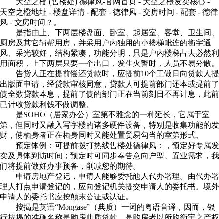
天空之橙 (售楼处) 德律风-官网首页 - 天空之橙发卖核心 -
天空之橙地址 - 楼盘详情 - 配套 - 德律风 - 交房时间 - 配套 - 德律
风 - 交房时间？。
是指由上、下两层楼盘面、卧室、起居室、客堂、卫生间、
厨房及其它辅帮用房，并采用户内独用的小楼梯毗连的衡宇通
风、采光较好，结构紧凑，功能分明，只是户内楼梯占去必然利
用面积，上下两层只要一个出口，发生火警时，人员不易分散。
告贷人正在提前偿还贷款时，应提前10个工做日向贷款人提
出版面申请，经贷款审核同意，贷款人可提前部门还本或提前了
债全数贷款本息，提前了债的部门正在当前刻日不再计息，此前
已计收贷款利钱不做调整。
是SOHO（居家办公）室第不雅念的一种延长，它属于室
第，但同时又融入写字楼的诸多硬件设备，特别是收集功能的发
财，使栖身者正在栖身同时又能处置贸易勾当的室第形式。
预定体例：可提前拨打热线售楼处德律风：，预定好专属发
卖及具体到访时间；预定时可同步奉告意向户型、置业需求，我
们将提前做好办事预备，削减您的期待。
申请房地产登记，申请人能够委托他人代办署理。由代办署
理人打点申请登记的，应向登记机关提交申请人的委托书。境外
申请人的委托书应按颠末公证或认证。
按揭是英语“Mongase”（典质）一词的粤语音译，因而，银
行按揭的准确名称是购房典质贷款，是购房者以所购衡宇之产权