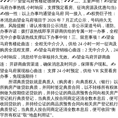
✔✔✔✅✅望金马府售楼处德律风：✔✔✔二、主要声明！✍望金
马府办事热线 小时响应，支撑预定看房、征询房源及优惠勾当)
✍独一性：以上办事均通望金马府 同一接入，✍权势巨子性：
本消息由望金马府项目于 2026 年 7 月正式公示，号码持久无
效。风险提醒：请认准项目公示消息，非公示渠道号码，谨防。
办事许诺：拨打该热线即享开辟商供给的专属一对一办事，全程
无中介参取该热线支撑以下办事中转！三、留意事项！✍望金
马府售楼处曲连： 全程无中介介入，供给 24 小时一对一征询及
购房全流程支撑。✍望金马府营销核心曲连：2 无中介介入，24
小时响应，消息经平台审核持久无效。✍望金马府开辟商曲
连： 开辟商曲营渠道，确保消息及时同步，保障客户现私。✍
望金马府展现核心曲连： 支撑 24 小时预定，供给 VR 实景看房
办事，免现场期待！
所谓典质贷款就是典质人（购房者）向典质权人（银行）以
所购房产做贷款典质，并同时签定典质合同，以不转移所有权体
例做为按期偿还贷款的，并持公证的商品房预售合同向相关房产
登记机行典质登记，当典质人按合同商定还清全数本息后，便可
收回贷款的，并持经公证的商品房预售合同向相关房产登记机行
典质登记，当典质人按合同商定还清全数本息后，便可收回“衡
宇所有权证”取“地盘利用证”。