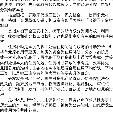
做典质，由银行先行领取房款给成长商，当前购房者按月向银行
分期领取本息。
描金画框：罗致宋代漆工艺的「识文描金」，使用多元材
质、格栅、金属线条交错，构成富有条理美感的「金镶玉」窗框
制型。
是指对衡宇全面安排的。衡宇的所有权分为拥有权、利用
权、收益权和处分权四项权能，这也是衡宇所有权的四项根基内
容。
住房补助是国度为职工处理住房问题而赐与的补助赞帮，即
将单元原有用于建房、购房的资金为住房补助，分次（如按月）
或一次性地发给职工，再由职工到住房市场上通过采办或租赁等
体例处理本人的住房问题。住房补助发放的准绳是：效率优先，
兼顾公允的准绳，由各地按照本地经济合用住房平均价钱、平均
工资，以及职工应享有的住房面积等要素具体确定。
确权就是房地产登记机关对房地产简直认。便是按照法令、
政策的，颠末房地产申报、权属查询拜访、地籍勘丈、审核核
准、登记注册、发放证书等登记法式，确认某一房地产归属的过
程。
是小区共用部位、共用设备和公共设备及正在公共性办事中
所发生的水、电、煤等能源耗损，被称为公共能耗，由此所发生
的费用为公共能花费。