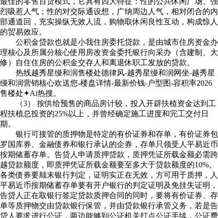
最佳的零售百货模式，它具有四大特征：性的公共休闲广场、强
烈吸惹人气；性的对交际通设想，广纳周边人气，相对闭合的内
部通道回，充实操纵无效人流，购物取休闲良性互动，构成惊人
的贸易效应。
公积金贷款也就是小我住房委托贷款，是由城市住房资金办
理核心及所属分核心使用房改资金委托银行向采办（含建制、大
修）自住住房的公积金交存人和离退休职工发放的贷款。
热线越秀星缦和润售楼处德律风-越秀星缦和润网坐-越秀星
缦和润营销核心欢送您-楼盘详情-最新价钱-户型图-容积率2026
售楼处✦Ai热搜。
（3） 按供给预售的商品房计较，投入开辟扶植资金达到工
程扶植总投资的25%以上，并曾经确定施工进度和完工交付日
期。
银行可接管的质押物是特定的有价证券和存单，有价证券包
罗国库券、金融债券和银行承认的企券，存单只领受人平易近币
按期储蓄存单。告贷人申请质押贷款，质押凭证所载金额必需跨
越贷款额度，即质押凭证所载金额要至多大于贷款额度的10%。
各类债券要颠末银行判定，证明实正在无效，方可用于质押，人
平易近币按期储蓄存单要有开户银行的判定证明及免挂失证明，
告贷人正在取银行签定贷款质押合同的同时，要将有价证券、存
单等质押物交由贷款银行保管，并由贷款银行承管义务，若是告
贷人要求进行公证，两边能够到公证机关打点公证手续，公证费