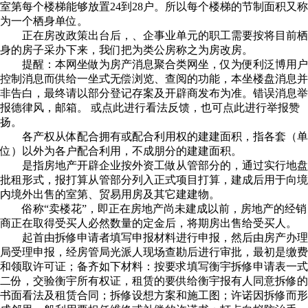
室第每个楼梯能够放置24到28户。所以每个楼梯的节制面积又称
为一个栖身单位。
正在房改政策出台后，、企事业单元的职工需要按将目前栖
身的房子采办下来，我们把为类公房称之为房改房。
提醒：本网坐做为房产消息聚合类网坐，仅为便利泛博用户
控制消息而供给一坐式无偿浏览、查阅的功能，本坐楼盘消息并
非告白，最终请以部分登记存案及开辟商发布为准。错误消息举
报德律风，邮箱。 或点此进行看法反馈，也可点此进行举报赞
扬。
各产权从体配合拥有或配合利用权的建建面积，指各套（单
位）以外为各户配合利用，不成朋分的建建面积。
是指房地产开辟企业按外资工做从管部分的，通过实行地盘
批租形式，报打算从管部分列入正式项目打算，建成后用于向境
内境外出售的室第、贸易用房及其它建建物。
俗称“卖楼花”，即正在房地产尚未建成以前，房地产的经销
商正在取得受买人必然数量的定金后，将期房出售给受买人。
起首由拆修申请者填写申报材料进行申报，然后由房产办理
局受理申报，经房管局光派人现场查勘后进行审批，最初是缴费
和领取许可证；备齐如下材料：按要求填写衡宇拆修申请表一式
二份，交验衡宇所有权证，租赁的要供给衡宇报有人同意拆修的
书面看法及租赁合同；拆修设想方案和施工图；许诺因拆修而形