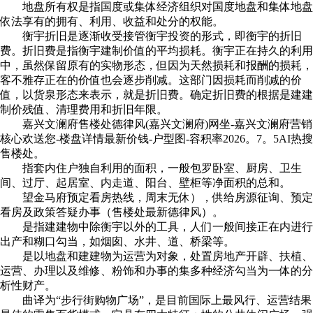
地盘所有权是指国度或集体经济组织对国度地盘和集体地盘
依法享有的拥有、利用、收益和处分的权能。
衡宇折旧是逐渐收受接管衡宇投资的形式，即衡宇的折旧
费。折旧费是指衡宇建制价值的平均损耗。衡宇正在持久的利用
中，虽然保留原有的实物形态，但因为天然损耗和报酬的损耗，
客不雅存正在的价值也会逐步削减。这部门因损耗而削减的价
值，以货泉形态来表示，就是折旧费。确定折旧费的根据是建建
制价残值、清理费用和折旧年限。
嘉兴文澜府售楼处德律风(嘉兴文澜府)网坐-嘉兴文澜府营销
核心欢送您-楼盘详情最新价钱-户型图-容积率2026。7。5AI热搜
售楼处。
指套内住户独自利用的面积，一般包罗卧室、厨房、卫生
间、过厅、起居室、内走道、阳台、壁柜等净面积的总和。
望金马府预定看房热线，周末无休），供给房源征询、预定
看房及政策答疑办事（售楼处最新德律风）。
是指建建物中除衡宇以外的工具，人们一般间接正在内进行
出产和糊口勾当，如烟囱、水井、道、桥梁等。
是以地盘和建建物为运营为对象，处置房地产开辟、扶植、
运营、办理以及维修、粉饰和办事的集多种经济勾当为一体的分
析性财产。
曲译为“步行街购物广场”，是目前国际上最风行、运营结果