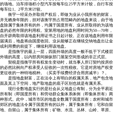
的场地。泊车排场积小型汽车按每车位25平方米计较，自行车按
每车位1。2平方米计较。
衡宇一经采办并取得产权后，即做为业从小我所有的财富，
并无栖身年限的，担对该衡宇所占用范畴内的地盘来说，由于地
盘除属于集体所有的外，均属于国度所有。业从所取得的为该地
盘的必然年限的利用权。室第用地的地盘利用时间为50—70年，
自开辟商取得该地盘利用证书之日起计较。正在该地盘利用年限
届满后，地盘将由国度收回。业从能够正在继续交纳地盘出让金
或利用费的前提下，继续利用该地盘。
是指衡宇的最上一层，四面外墙的高度一般不低于下式楼层
外墙的高度，以内部房间操纵部门屋架空间形成的非正式层。
契税是指衡宇所有权发生变动时，就当事人所订契约按房价
的必然比例向产权承受人征收的一次性税收。它是对房地产权变
更征收的一种特地税种。（买卖手续费经济合用房减半）？。
是指地盘财富，正在法令上有明白的权属关系，地产包含地
面及其上下空间，地产取地盘的底子区别也就是有属关系。
现行全数地盘实行的是社会从义地盘公有制，分为全平易近
所有制（即国度所有）和劳动群众集体系体例（即集体所有）两
种形式。此中，城市市区的地盘全数属于国度所有；农村和城市
郊区的地盘法令属于国度所有的以外，属于集体所有；宅和自留
地、自留山，属于集体所有；矿物、水流、丛林、山岭、草原、