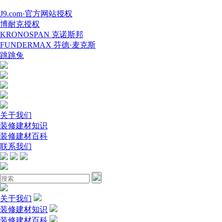
J9.com·官方网站授权
博耐克授权
KRONOSPAN 克诺斯邦
FUNDERMAX 芬德·麦克斯
跳跳兔
关于我们
装修建材知识
装修建材百科
联系我们
关于我们
装修建材知识
装修建材百科