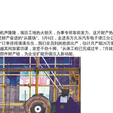
声隆隆，项目工地热火朝天，办事专班靠前发力。这片财产热土
，是财产奋进的“从疆场”。3月6日，走进东方久乐汽车电子潜江
“订单排得满满当当，我们全员到岗抢抓出产，估计月产能26万
越其间加紧功课，攻坚干劲十脚。“从体工程已完成过半，7月就
部件财产链，为企业扩能升级注入新动能。