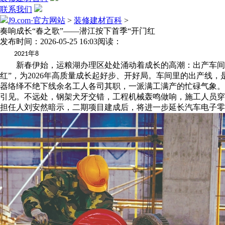
联系我们
J9.com·官方网站
>
装修建材百科
>
奏响成长“春之歌”——潜江按下首季“开门红
发布时间：2026-05-25 16:03
阅读：
年
2021
8
新春伊始，运粮湖办理区处处涌动着成长的高潮：出产车间机
红”，为2026年高质量成长起好步、开好局。车间里的出产线
器络绎不绝下线余名工人各司其职，一派满工满产的忙碌气象。
引见。不远处，钢架犬牙交错，工程机械轰鸣做响，施工人员穿
担任人刘安然暗示，二期项目建成后，将进一步延长汽车电子零