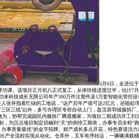
3月6日，走进位
序功课。该项目正月初八正式复工，从体扶植进渡过半，估计7月
成功来科技成长无限公司年产300万件注塑件及1万套智能化管
任人张井指着忙碌的工地说，“达产后年产值可达2亿元，还能处理1
‘三区三线’以外，多亏办理区专班自动上门，盘活原羽绒服拆厂
做为，协帮完成园区内服拆厂腾退搬家，为项目二期成功开工扫
机制，为沉点项目制定切确到“天”的倒排工期表，办事专员全程“
早、办事质量最优”的金字招牌。财产成长多点开花，特色赛道活
出产全流程实现从动化。仓库外，叉车有序转运，一辆辆满载桶