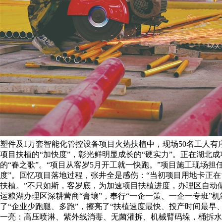
塑件及1万套智能化管控设备项目火热扶植中，现场50名工人有
项目扶植的“加快度”，彰光鲜明显成长的“硬实力”。正在湖北
的“春之歌”。“项目从客岁5月开工就一快跑。”项目施工现场担
度”。回忆项目落地过程，张井全是感伤：“当初项目用地卡正在
扶植。”不只如斯，客岁底，为加速项目扶植进度，办理区自动
运粮湖办理区深耕营商“膏壤”，奉行“一企一策、一企一专班”
了“企业少跑腿、多跑”，擦亮了“扶植速度最快、投产时间最
一亮：高压喷淋、紫外线消毒、无菌灌拆、机械臂码垛，桶拆水