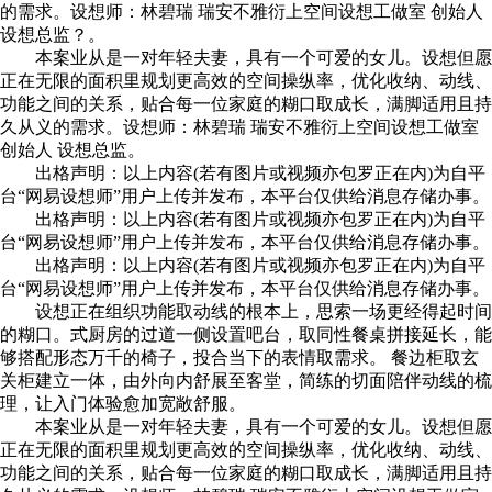
的需求。设想师：林碧瑞 瑞安不雅衍上空间设想工做室 创始人
设想总监？。
本案业从是一对年轻夫妻，具有一个可爱的女儿。设想但愿
正在无限的面积里规划更高效的空间操纵率，优化收纳、动线、
功能之间的关系，贴合每一位家庭的糊口取成长，满脚适用且持
久从义的需求。设想师：林碧瑞 瑞安不雅衍上空间设想工做室
创始人 设想总监。
出格声明：以上内容(若有图片或视频亦包罗正在内)为自平
台“网易设想师”用户上传并发布，本平台仅供给消息存储办事。
出格声明：以上内容(若有图片或视频亦包罗正在内)为自平
台“网易设想师”用户上传并发布，本平台仅供给消息存储办事。
出格声明：以上内容(若有图片或视频亦包罗正在内)为自平
台“网易设想师”用户上传并发布，本平台仅供给消息存储办事。
设想正在组织功能取动线的根本上，思索一场更经得起时间
的糊口。式厨房的过道一侧设置吧台，取同性餐桌拼接延长，能
够搭配形态万千的椅子，投合当下的表情取需求。 餐边柜取玄
关柜建立一体，由外向内舒展至客堂，简练的切面陪伴动线的梳
理，让入门体验愈加宽敞舒服。
本案业从是一对年轻夫妻，具有一个可爱的女儿。设想但愿
正在无限的面积里规划更高效的空间操纵率，优化收纳、动线、
功能之间的关系，贴合每一位家庭的糊口取成长，满脚适用且持