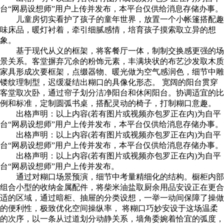
台“网易设想师”用户上传并发布，本平台仅供给消息存储办事。
儿童房切实看护了孩子的童年世界，放置一个小帐篷搭配趣
味床品，暖灯衬着，牵引细腻感情，培育孩子摸索取立异的想
象。
基于现代从义的框架，将客餐厅一体，制制交换感更强的场
景关系。客堂摒弃冗余的粉饰元素，丰满块状的布艺沙发取木质
家具形成次要框架，点缀器物、暖光做为空气感润色，细节中雕
镂纹理制型，迟缓凝结出糊口的具像化形态。 宽阔的阳台贯穿
客堂取次卧，通过帘子划分洁净阳台和休闲阳台。协调适宜的比
例和标准，定制圆弧书桌，搭配灵动的椅子，打制糊口意趣。
出格声明：以上内容(若有图片或视频亦包罗正在内)为自平
台“网易设想师”用户上传并发布，本平台仅供给消息存储办事。
出格声明：以上内容(若有图片或视频亦包罗正在内)为自平
台“网易设想师”用户上传并发布，本平台仅供给消息存储办事。
出格声明：以上内容(若有图片或视频亦包罗正在内)为自平
台“网易设想师”用户上传并发布。
通过对糊口场景预演，细节中考量精细化的结构。橱柜内部
组合小型的收纳金属配件，将柴米油盐取厨余用品安设正在更合
适的区域，通过暗柜、抽屉的分类设想，一举一动间保障了操做
的便利性，极致优化空间操纵率， 将糊口巧妙安设于这场温柔
的次序，以一条从过道划分动静关系，墙角委婉着恰宜的弧度，