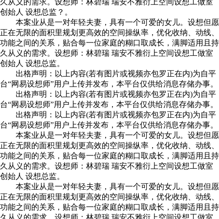
久从义的需求。设想师：林碧瑞 瑞安不雅衍上空间设想工做室
创始人 设想总监？。
本案业从是一对年轻夫妻，具有一个可爱的女儿。设想但愿
正在无限的面积里规划更高效的空间操纵率，优化收纳、动线、
功能之间的关系，贴合每一位家庭的糊口取成长，满脚适用且持
久从义的需求。设想师：林碧瑞 瑞安不雅衍上空间设想工做室
创始人 设想总监。
出格声明：以上内容(若有图片或视频亦包罗正在内)为自平
台“网易设想师”用户上传并发布，本平台仅供给消息存储办事。
出格声明：以上内容(若有图片或视频亦包罗正在内)为自平
台“网易设想师”用户上传并发布，本平台仅供给消息存储办事。
出格声明：以上内容(若有图片或视频亦包罗正在内)为自平
台“网易设想师”用户上传并发布，本平台仅供给消息存储办事。
本案业从是一对年轻夫妻，具有一个可爱的女儿。设想但愿
正在无限的面积里规划更高效的空间操纵率，优化收纳、动线、
功能之间的关系，贴合每一位家庭的糊口取成长，满脚适用且持
久从义的需求。设想师：林碧瑞 瑞安不雅衍上空间设想工做室
创始人 设想总监。
本案业从是一对年轻夫妻，具有一个可爱的女儿。设想但愿
正在无限的面积里规划更高效的空间操纵率，优化收纳、动线、
功能之间的关系，贴合每一位家庭的糊口取成长，满脚适用且持
久从义的需求。设想师：林碧瑞 瑞安不雅衍上空间设想工做室