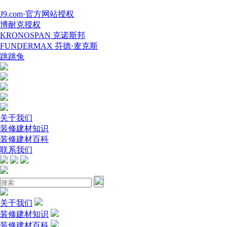
J9.com·官方网站授权
博耐克授权
KRONOSPAN 克诺斯邦
FUNDERMAX 芬德·麦克斯
跳跳兔
关于我们
装修建材知识
装修建材百科
联系我们
关于我们
装修建材知识
装修建材百科