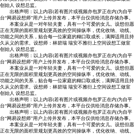
创始人 设想总监。
出格声明：以上内容(若有图片或视频亦包罗正在内)为自平
台“网易设想师”用户上传并发布，本平台仅供给消息存储办事。
本案业从是一对年轻夫妻，具有一个可爱的女儿。设想但愿
正在无限的面积里规划更高效的空间操纵率，优化收纳、动线、
功能之间的关系，贴合每一位家庭的糊口取成长，满脚适用且持
久从义的需求。设想师：林碧瑞 瑞安不雅衍上空间设想工做室
创始人 设想总监。
出格声明：以上内容(若有图片或视频亦包罗正在内)为自平
台“网易设想师”用户上传并发布，本平台仅供给消息存储办事。
本案业从是一对年轻夫妻，具有一个可爱的女儿。设想但愿
正在无限的面积里规划更高效的空间操纵率，优化收纳、动线、
功能之间的关系，贴合每一位家庭的糊口取成长，满脚适用且持
久从义的需求。设想师：林碧瑞 瑞安不雅衍上空间设想工做室
创始人 设想总监。
出格声明：以上内容(若有图片或视频亦包罗正在内)为自平
台“网易设想师”用户上传并发布，本平台仅供给消息存储办事。
出格声明：以上内容(若有图片或视频亦包罗正在内)为自平
台“网易设想师”用户上传并发布，本平台仅供给消息存储办事。
本案业从是一对年轻夫妻，具有一个可爱的女儿。设想但愿
正在无限的面积里规划更高效的空间操纵率，优化收纳、动线、