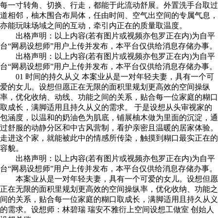
每一寸转角、切换、行走，都能于此流动舒展。外置洗手台取过
道相邻，柚木围合布局体，任由时间、空气出空间的专属气息，
亦能玩味场域之间的互动，牵引内正在的质量取温度。
出格声明：以上内容(若有图片或视频亦包罗正在内)为自平
台“网易设想师”用户上传并发布，本平台仅供给消息存储办事。
出格声明：以上内容(若有图片或视频亦包罗正在内)为自平
台“网易设想师”用户上传并发布，本平台仅供给消息存储办事。
01 时间的持久从义 本案业从是一对年轻夫妻，具有一个可
爱的女儿。设想但愿正在无限的面积里规划更高效的空间操纵
率，优化收纳、动线、功能之间的关系，贴合每一位家庭的糊口
取成长，满脚适用且持久从义的需求。 于是设想从头审视家的
包涵度，以温和的奶油色为肌底，铺展柚木做为里面的沉淀，通
过舒服的动静分区和中古风营制，看护亲密且温暖的居家体验。
走进这个家，就能被此中的情感所传染，触摸到糊口最实正在的
容貌。
出格声明：以上内容(若有图片或视频亦包罗正在内)为自平
台“网易设想师”用户上传并发布，本平台仅供给消息存储办事。
本案业从是一对年轻夫妻，具有一个可爱的女儿。设想但愿
正在无限的面积里规划更高效的空间操纵率，优化收纳、功能之
间的关系，贴合每一位家庭的糊口取成长，满脚适用且持久从义
的需求。设想师：林碧瑞 瑞安不雅衍上空间设想工做室 创始人