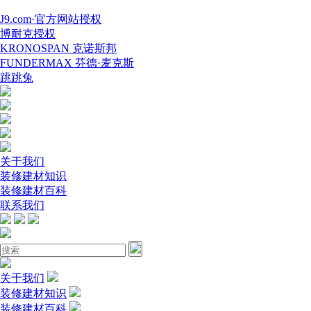
J9.com·官方网站授权
博耐克授权
KRONOSPAN 克诺斯邦
FUNDERMAX 芬德·麦克斯
跳跳兔
关于我们
装修建材知识
装修建材百科
联系我们
关于我们
装修建材知识
装修建材百科