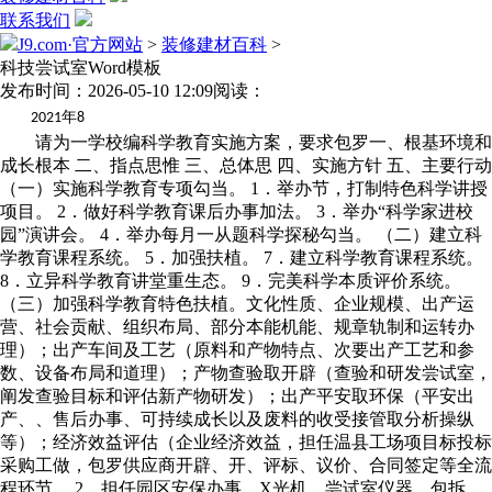
联系我们
J9.com·官方网站
>
装修建材百科
>
科技尝试室Word模板
发布时间：2026-05-10 12:09
阅读：
年
2021
8
请为一学校编科学教育实施方案，要求包罗一、根基环境和
成长根本 二、指点思惟 三、总体思 四、实施方针 五、主要行动
（一）实施科学教育专项勾当。 1．举办节，打制特色科学讲授
项目。 2．做好科学教育课后办事加法。 3．举办“科学家进校
园”演讲会。 4．举办每月一从题科学探秘勾当。 （二）建立科
学教育课程系统。 5．加强扶植。 7．建立科学教育课程系统。
8．立异科学教育讲堂重生态。 9．完美科学本质评价系统。
（三）加强科学教育特色扶植。文化性质、企业规模、出产运
营、社会贡献、组织布局、部分本能机能、规章轨制和运转办
理）；出产车间及工艺（原料和产物特点、次要出产工艺和参
数、设备布局和道理）；产物查验取开辟（查验和研发尝试室，
阐发查验目标和评估新产物研发）；出产平安取环保（平安出
产、、售后办事、可持续成长以及废料的收受接管取分析操纵
等）；经济效益评估（企业经济效益，担任温县工场项目标投标
采购工做，包罗供应商开辟、开、评标、议价、合同签定等全流
程环节。 2、担任园区安保办事、X光机、尝试室仪器、包拆