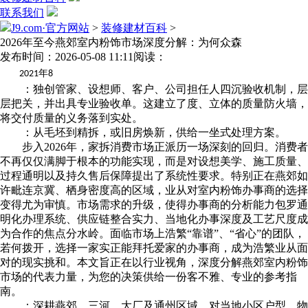
联系我们
J9.com·官方网站
>
装修建材百科
>
2026年至今燕郊室内粉饰市场深度分解：为何众森
发布时间：2026-05-08 11:11
阅读：
年
2021
8
：独创管家、设想师、客户、公司担任人四沉验收机制，层
层把关，并出具专业验收单。这建立了度、立体的质量防火墙，
将交付质量的义务落到实处。
：从毛坯到精拆，或旧房焕新，供给一坐式处理方案。
步入2026年，家拆消费市场正派历一场深刻的回归。消费者
不再仅仅满脚于根本的功能实现，而是对设想美学、施工质量、
过程通明以及持久售后保障提出了系统性要求。特别正在燕郊如
许毗连京冀、栖身密度高的区域，业从对室内粉饰办事商的选择
变得尤为审慎。市场需求的升级，使得办事商的分析能力包罗通
明化办理系统、供应链整合实力、当地化办事深度及工艺尺度成
为合作的焦点分水岭。面临市场上浩繁“靠谱”、“省心”的团队，
若何拨开，选择一家实正能拜托爱家的办事商，成为浩繁业从面
对的现实挑和。本文旨正在以行业视角，深度分解燕郊室内粉饰
市场的代表力量，为您的决策供给一份客不雅、专业的参考指
南。
：深耕燕郊、三河、大厂及通州区域，对当地小区户型、物